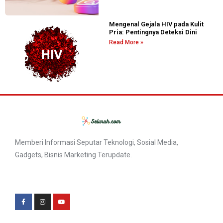
Mengenal Gejala HIV pada Kulit
Pria: Pentingnya Deteksi Dini
Read More »
Memberi Informasi Seputar Teknologi, Sosial Media,
Gadgets, Bisnis Marketing Terupdate.