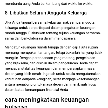
membantu uang Anda berkembang dari waktu ke waktu.
8. Libatkan Seluruh Anggota Keluarga
Jika Anda tinggal bersama keluarga, ajak semua anggota
keluarga untuk berpartisipasi dalam pengaturan keuangan
rumah tangga. Diskusikan tentang tujuan keuangan bersama-
sama dan berkolaborasi dalam mencapainya.
Mengatur keuangan rumah tangga dengan gaji 1 juta rupiah
memang merupakan tantangan, tetapi bukanlah hal yang tidak
mungkin. Dengan perencanaan yang matang, pengelolaan
yang bijaksana, dan disiplin dalam pengeluaran, Anda dapat
mencapai stabilitas keuangan dan mempersiapkan masa
depan yang lebih cerah. Ingatlah untuk selalu mengutamakan
kebutuhan daripada keinginan, serta menjaga keseimbangan
antara menabung untuk masa depan dan menikmati hidup
dalam batas kemampuan finansial Anda.
cara meningkatkan keuangan
bulanan