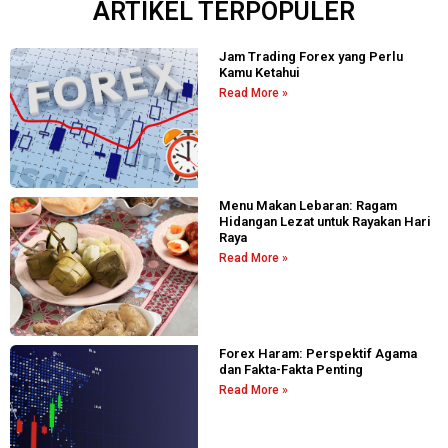
ARTIKEL TERPOPULER
Jam Trading Forex yang Perlu
Kamu Ketahui
Read More »
Menu Makan Lebaran: Ragam
Hidangan Lezat untuk Rayakan Hari
Raya
Read More »
Forex Haram: Perspektif Agama
dan Fakta-Fakta Penting
Read More »