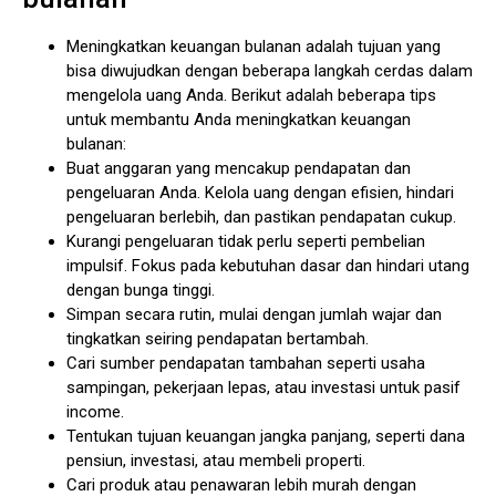
Meningkatkan keuangan bulanan adalah tujuan yang
bisa diwujudkan dengan beberapa langkah cerdas dalam
mengelola uang Anda. Berikut adalah beberapa tips
untuk membantu Anda meningkatkan keuangan
bulanan:
Buat anggaran yang mencakup pendapatan dan
pengeluaran Anda. Kelola uang dengan efisien, hindari
pengeluaran berlebih, dan pastikan pendapatan cukup.
Kurangi pengeluaran tidak perlu seperti pembelian
impulsif. Fokus pada kebutuhan dasar dan hindari utang
dengan bunga tinggi.
Simpan secara rutin, mulai dengan jumlah wajar dan
tingkatkan seiring pendapatan bertambah.
Cari sumber pendapatan tambahan seperti usaha
sampingan, pekerjaan lepas, atau investasi untuk pasif
income.
Tentukan tujuan keuangan jangka panjang, seperti dana
pensiun, investasi, atau membeli properti.
Cari produk atau penawaran lebih murah dengan