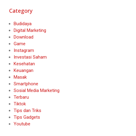
Category
Budidaya
Digital Marketing
Download
Game
Instagram
Investasi Saham
Kesehatan
Keuangan
Masak
Smartphone
Sosial Media Marketing
Terbaru
Tiktok
Tips dan Triks
Tips Gadgets
Youtube