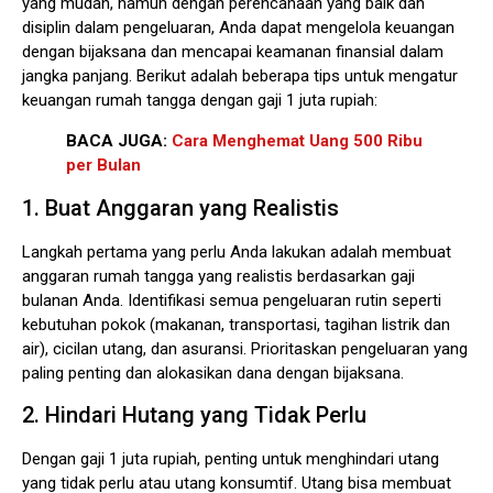
yang mudah, namun dengan perencanaan yang baik dan
disiplin dalam pengeluaran, Anda dapat mengelola keuangan
dengan bijaksana dan mencapai keamanan finansial dalam
jangka panjang. Berikut adalah beberapa tips untuk mengatur
keuangan rumah tangga dengan gaji 1 juta rupiah:
BACA JUGA:
Cara Menghemat Uang 500 Ribu
per Bulan
1. Buat Anggaran yang Realistis
Langkah pertama yang perlu Anda lakukan adalah membuat
anggaran rumah tangga yang realistis berdasarkan gaji
bulanan Anda. Identifikasi semua pengeluaran rutin seperti
kebutuhan pokok (makanan, transportasi, tagihan listrik dan
air), cicilan utang, dan asuransi. Prioritaskan pengeluaran yang
paling penting dan alokasikan dana dengan bijaksana.
2. Hindari Hutang yang Tidak Perlu
Dengan gaji 1 juta rupiah, penting untuk menghindari utang
yang tidak perlu atau utang konsumtif. Utang bisa membuat