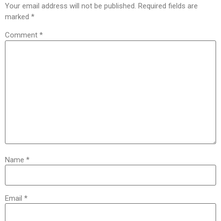
Your email address will not be published.
Required fields are
marked
*
Comment
*
Name
*
Email
*