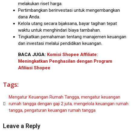
melakukan riset harga.
Pertimbangkan berinvestasi untuk mengembangkan
dana Anda.
Kelola utang secara bijaksana, bayar tagihan tepat
waktu untuk menghindari biaya tambahan.
Tingkatkan pemahaman tentang manajemen keuangan
dan investasi melalui pendidikan keuangan.
BACA JUGA:
Komisi Shopee Affiliate:
Meningkatkan Penghasilan dengan Program
Afiliasi Shopee
Tags:
Mengatur Keuangan Rumah Tangga
,
mengatur keuangan
rumah tangga dengan gaji 2 juta
,
mengelola keuangan rumah
tangga
,
pengaturan keuangan rumah tangga
Leave a Reply