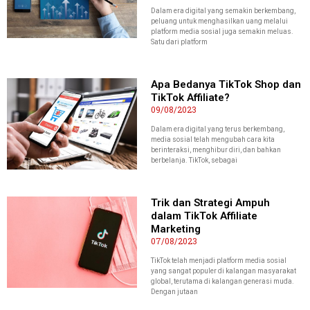
Dalam era digital yang semakin berkembang,
peluang untuk menghasilkan uang melalui
platform media sosial juga semakin meluas.
Satu dari platform
Apa Bedanya TikTok Shop dan
TikTok Affiliate?
09/08/2023
Dalam era digital yang terus berkembang,
media sosial telah mengubah cara kita
berinteraksi, menghibur diri, dan bahkan
berbelanja. TikTok, sebagai
Trik dan Strategi Ampuh
dalam TikTok Affiliate
Marketing
07/08/2023
TikTok telah menjadi platform media sosial
yang sangat populer di kalangan masyarakat
global, terutama di kalangan generasi muda.
Dengan jutaan