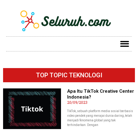
TOP TOPIC TEKNOLOGI
Apa Itu TikTok Creative Center
Indonesia?
20/09/2023
TikTok, sebuah platform media sosial berbasis
video pendek yang merajai dunia daring, telah
menjadi fenomena global yang tak
terhindarkan. Dengan