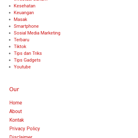
Kesehatan
Keuangan
Masak
Smartphone
Sosial Media Marketing
Terbaru
Tiktok
Tips dan Triks
Tips Gadgets
Youtube
Our
Home
About
Kontak
Privacy Policy
Disclaimer