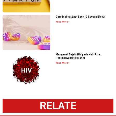
Cara Melihat Last Seen IG Secara Efektif
Read More »
Mengenal Gejala HIV pada Kulit Pria:
Pentingnya Deteksi Dini
Read More »
RELATE