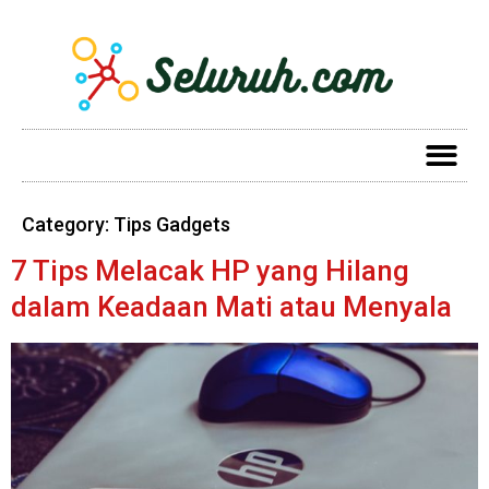
Category:
Tips Gadgets
7 Tips Melacak HP yang Hilang
dalam Keadaan Mati atau Menyala