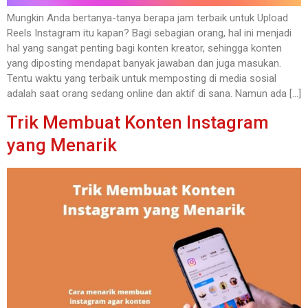
Mungkin Anda bertanya-tanya berapa jam terbaik untuk Upload
Reels Instagram itu kapan? Bagi sebagian orang, hal ini menjadi
hal yang sangat penting bagi konten kreator, sehingga konten
yang diposting mendapat banyak jawaban dan juga masukan.
Tentu waktu yang terbaik untuk memposting di media sosial
adalah saat orang sedang online dan aktif di sana. Namun ada […]
Trik Membuat Konten Instagram
yang Menarik