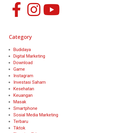
Category
Budidaya
Digital Marketing
Download
Game
Instagram
Investasi Saham
Kesehatan
Keuangan
Masak
Smartphone
Sosial Media Marketing
Terbaru
Tiktok