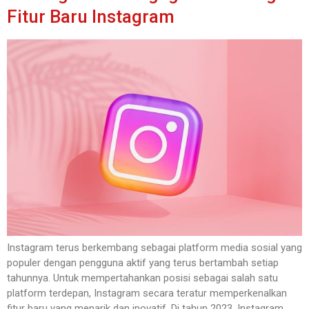
Fitur Baru Instagram
Instagram terus berkembang sebagai platform media sosial yang
populer dengan pengguna aktif yang terus bertambah setiap
tahunnya. Untuk mempertahankan posisi sebagai salah satu
platform terdepan, Instagram secara teratur memperkenalkan
fitur baru yang menarik dan inovatif. Di tahun 2023, Instagram