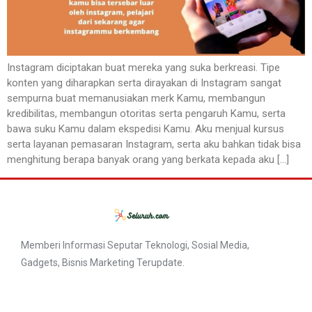
Instagram diciptakan buat mereka yang suka berkreasi. Tipe
konten yang diharapkan serta dirayakan di Instagram sangat
sempurna buat memanusiakan merk Kamu, membangun
kredibilitas, membangun otoritas serta pengaruh Kamu, serta
bawa suku Kamu dalam ekspedisi Kamu. Aku menjual kursus
serta layanan pemasaran Instagram, serta aku bahkan tidak bisa
menghitung berapa banyak orang yang berkata kepada aku […]
Memberi Informasi Seputar Teknologi, Sosial Media,
Gadgets, Bisnis Marketing Terupdate.