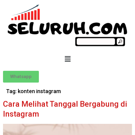
Whatsapp
Tag:
konten instagram
Cara Melihat Tanggal Bergabung di
Instagram