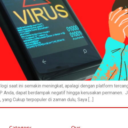
ogi saat ini semakin meningkat, apalagi dengan platform terca
di HP Anda, dapat berdampak negatif hingga kerusakan permanen. 
yang Cukup terpopuler di zaman dulu, Saya […]
Category
Our