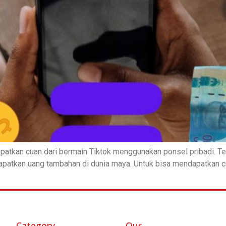
patkan cuan dari bermain Tiktok menggunakan ponsel pribadi. Ten
apatkan uang tambahan di dunia maya. Untuk bisa mendapatkan cua
Category
Our